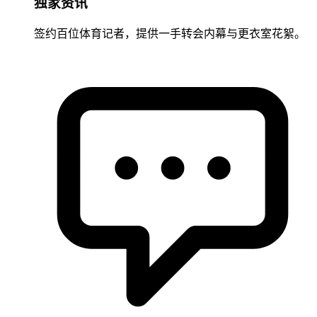
独家资讯
签约百位体育记者，提供一手转会内幕与更衣室花絮。