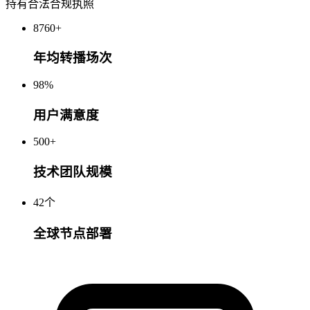
持有合法合规执照
8760+
年均转播场次
98%
用户满意度
500+
技术团队规模
42个
全球节点部署