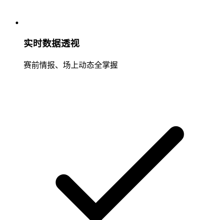
实时数据透视
赛前情报、场上动态全掌握