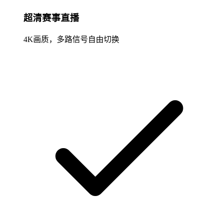
超清赛事直播
4K画质，多路信号自由切换