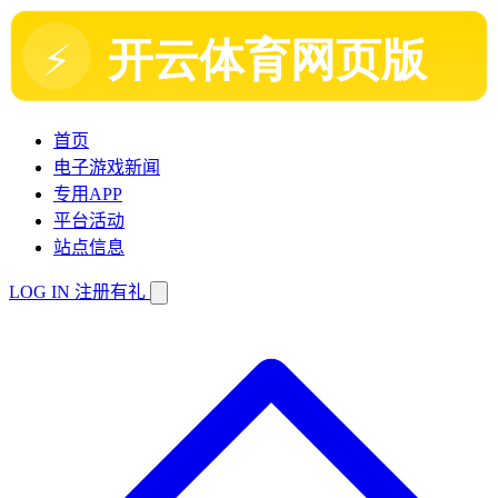
首页
电子游戏新闻
专用APP
平台活动
站点信息
LOG IN
注册有礼