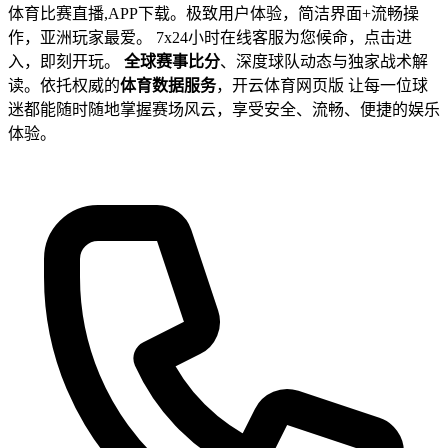
体育比赛直播,APP下载。极致用户体验，简洁界面+流畅操
作，亚洲玩家最爱。 7x24小时在线客服为您候命，点击进
入，即刻开玩。
全球赛事比分
、深度球队动态与独家战术解
读。依托权威的
体育数据服务
，开云体育网页版 让每一位球
迷都能随时随地掌握赛场风云，享受安全、流畅、便捷的娱乐
体验。