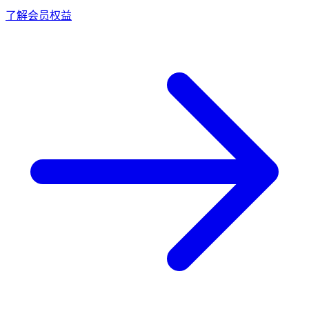
了解会员权益