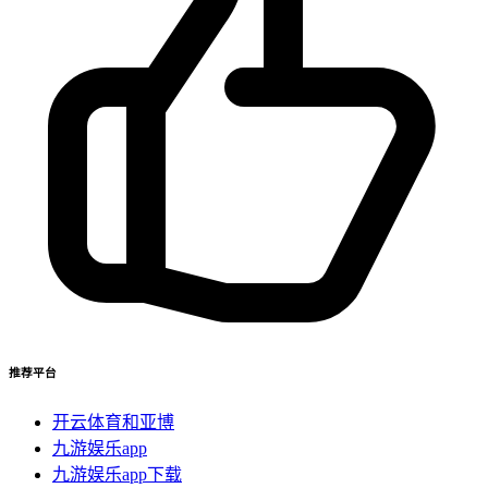
推荐平台
开云体育和亚博
九游娱乐app
九游娱乐app下载