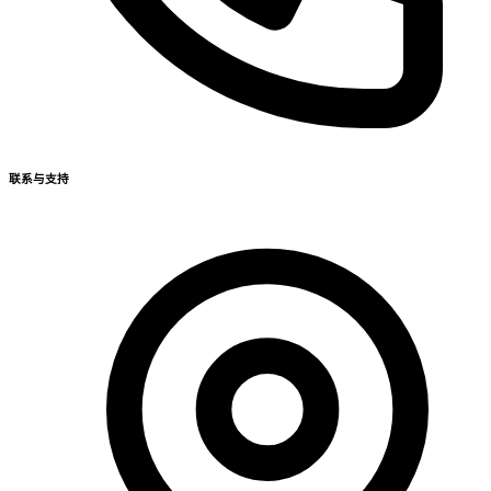
联系与支持