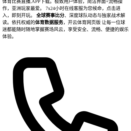
体育比赛直播,APP下载。极致用户体验，简洁界面+流畅操
作，亚洲玩家最爱。 7x24小时在线客服为您候命，点击进
入，即刻开玩。
全球赛事比分
、深度球队动态与独家战术解
读。依托权威的
体育数据服务
，开云体育网页版 让每一位球
迷都能随时随地掌握赛场风云，享受安全、流畅、便捷的娱乐
体验。