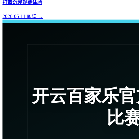
打造沉浸观赛体验
2026-05-11
阅读
→