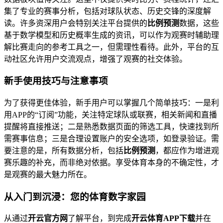
集了专业的赛事分析，包括对球队状态、历史交锋的深度解
读。许多资深用户会特别关注平台提供的
比例预测
数据，这些
基于数学模型和历史概率生成的资讯，可以作为观赛时辅助理
解比赛走向的参考工具之一，但需理性看待。此外，平台的互
动社区允许用户交流观点，增强了观赛的社交体验。
新手使用技巧与注意事项
为了获得更佳体验，新手用户可以掌握几个简单技巧：一是利
用APP的“订阅”功能，关注特定球队或联赛，相关新闻和直播
提醒将直接推送；二是熟悉数据页面的筛选工具，快速找到所
需赛事信息；三是合理设置账户的安全选项，如登录验证。需
要注意的是，所有数据分析，包括
比例预测
，都应作为增进观
赛乐趣的补充，而非绝对依据。享受体育本身的不确定性，才
是观赛的最大魅力所在。
从入门到沉浸：您的体育数字家园
从通过
开云官方网
了解平台，到完成
开云体育APP下载
并在