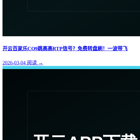
开云百家乐CQ9跳高高RTP信号？免费转盘刷！一波带飞
2026-03-04
阅读
→