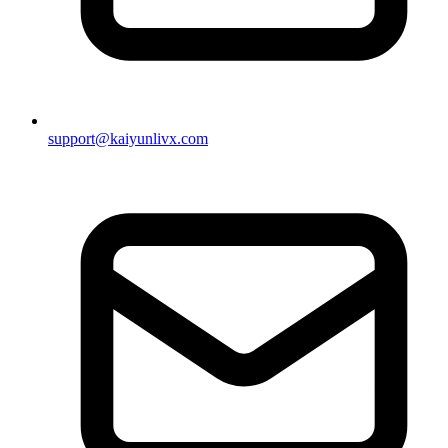
support@kaiyunlivx.com