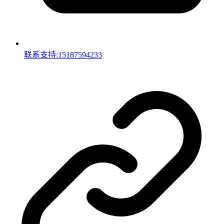
联系支持:15187594233