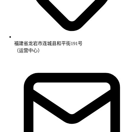
福建省龙岩市连城县和平街191号
（运营中心）