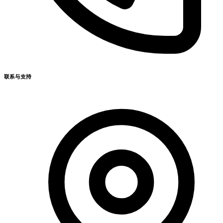
联系与支持