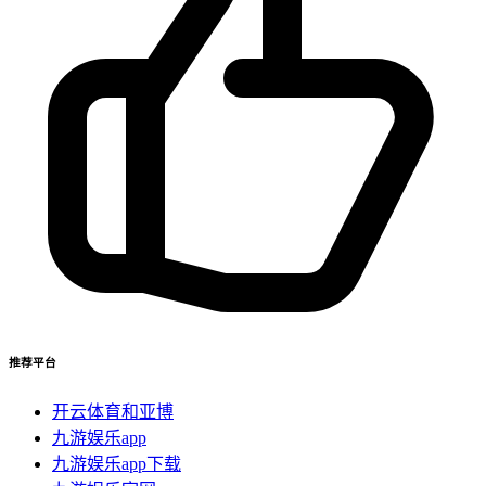
推荐平台
开云体育和亚博
九游娱乐app
九游娱乐app下载