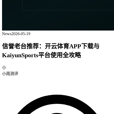
News
2026-05-19
信誉老台推荐：开云体育APP下载与
KaiyunSports平台使用全攻略
小
小雨测评