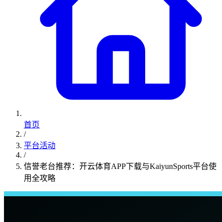
首页
/
平台活动
/
信誉老台推荐：开云体育APP下载与KaiyunSports平台使
用全攻略