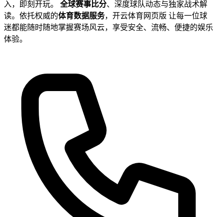
入，即刻开玩。
全球赛事比分
、深度球队动态与独家战术解
读。依托权威的
体育数据服务
，开云体育网页版 让每一位球
迷都能随时随地掌握赛场风云，享受安全、流畅、便捷的娱乐
体验。