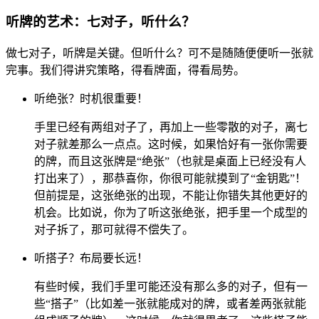
听牌的艺术：七对子，听什么？
做七对子，听牌是关键。但听什么？可不是随随便便听一张就
完事。我们得讲究策略，得看牌面，得看局势。
听绝张？时机很重要！
手里已经有两组对子了，再加上一些零散的对子，离七
对子就差那么一点点。这时候，如果恰好有一张你需要
的牌，而且这张牌是“绝张”（也就是桌面上已经没有人
打出来了），那恭喜你，你很可能就摸到了“金钥匙”！
但前提是，这张绝张的出现，不能让你错失其他更好的
机会。比如说，你为了听这张绝张，把手里一个成型的
对子拆了，那可就得不偿失了。
听搭子？布局要长远！
有些时候，我们手里可能还没有那么多的对子，但有一
些“搭子”（比如差一张就能成对的牌，或者差两张就能