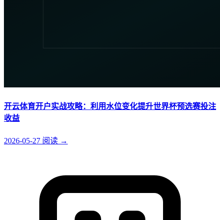
开云体育开户实战攻略：利用水位变化提升世界杯预选赛投注
收益
2026-05-27
阅读
→