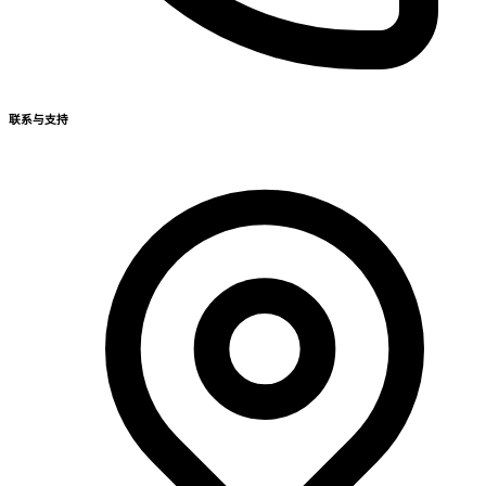
联系与支持