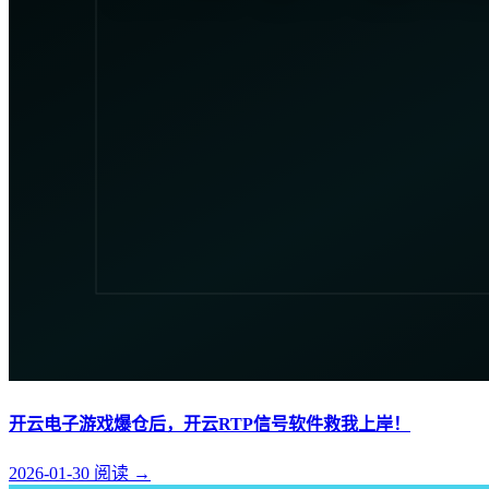
开云电子游戏爆仓后，开云RTP信号软件救我上岸！
2026-01-30
阅读
→