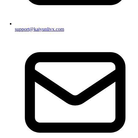
support@kaiyunlivx.com