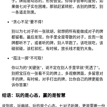
子。牌局是动态的，形势会变。你得学会审时度势，如
果做七对子实在困难，那就赶紧转舵，去别的牌型，别
一条道走到黑。
“贪心不足”要不得！
别以为七对子听一张就胡，就想把所有能做成对子的牌
都留着。最后发现，你手里全是零散的对子，反而一张
牌都听不了，或者听的牌，别人早跑了。该吃就吃，该
碰就碰，该杠就杠，有时候，放长线才能钓大鱼。
“孤注一掷”不可取！
你以为的“关键张”，说不定在别人手里早就“死透了”。
别把宝压在一张看不见的牌上，多观察牌面，多留意对
手的牌，有时候，对手打出的牌，比你自己的牌更能告
诉你答案！
结语：玩的是心态，赢的是智慧
说到底，玩麻将，玩的是个心态。七对子听牌，更是需要一份