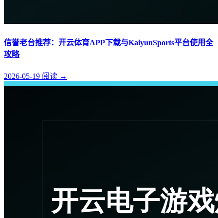
信誉老台推荐：开云体育APP下载与KaiyunSports平台使用全
攻略
2026-05-19
阅读
→